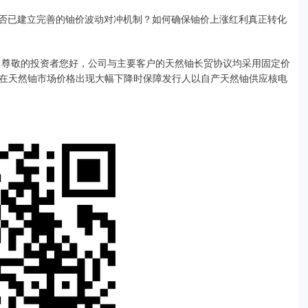
否已建立完善的铀价波动对冲机制？如何确保铀价上涨红利真正转化
台表示，尊敬的投资者您好，公司与主要客户的天然铀长贸协议均采用固定价
在天然铀市场价格出现大幅下降时保障发行人以自产天然铀供应核电