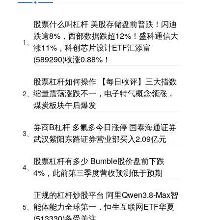
股票什么叫杠杆 美股存储盘前普跌！闪迪
跌逾8%，西部数据跌超12%！盛科通信大
1、
涨11%，科创芯片设计ETF汇添富
(589290)收涨0.88%！
股票杠杆如何操作 【每日收评】三大指数
缩量震荡涨跌不一，电子特气概念领涨，
2、
煤炭板块午后爆发
券商B杠杆 多氟多今日涨停 国泰海通证券
3、
武汉紫阳东路证券营业部买入2.09亿元
股票杠杆有多少 Bumble股价盘前下跌
4、
4%，此前第三季度营收预测低于预期
正规的杠杆炒股平台 阿里Qwen3.8-Max智
能体能力全球第一，恒生互联网ETF华夏
5、
(513330)备受关注