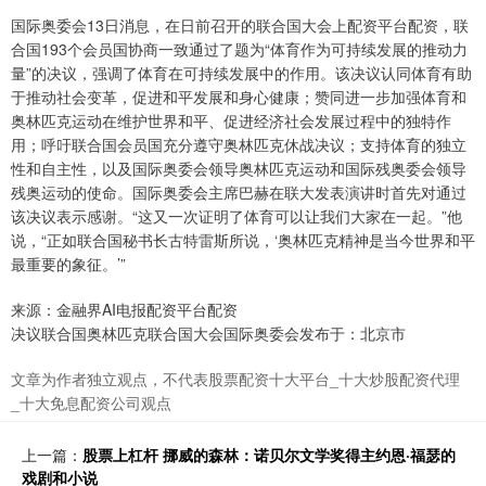
国际奥委会13日消息，在日前召开的联合国大会上配资平台配资，联
合国193个会员国协商一致通过了题为“体育作为可持续发展的推动力
量”的决议，强调了体育在可持续发展中的作用。该决议认同体育有助
于推动社会变革，促进和平发展和身心健康；赞同进一步加强体育和
奥林匹克运动在维护世界和平、促进经济社会发展过程中的独特作
用；呼吁联合国会员国充分遵守奥林匹克休战决议；支持体育的独立
性和自主性，以及国际奥委会领导奥林匹克运动和国际残奥委会领导
残奥运动的使命。国际奥委会主席巴赫在联大发表演讲时首先对通过
该决议表示感谢。“这又一次证明了体育可以让我们大家在一起。”他
说，“正如联合国秘书长古特雷斯所说，‘奥林匹克精神是当今世界和平
最重要的象征。’”
来源：金融界AI电报配资平台配资
决议联合国奥林匹克联合国大会国际奥委会发布于：北京市
文章为作者独立观点，不代表股票配资十大平台_十大炒股配资代理
_十大免息配资公司观点
上一篇：
股票上杠杆 挪威的森林：诺贝尔文学奖得主约恩·福瑟的
戏剧和小说