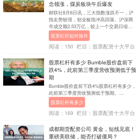
念领涨，煤炭板块午后爆发
财联社8月6日讯，三大指数涨跌不一，沪
指走势较强，创业板指冲高回落。沪深两
市成交额2.53万亿，较上一个交易日缩量
1309亿。盘面上，市场热点快速轮动，全
股票杠杆如何操作
市场超....
阅读：
150
栏目：
股票配资十大平台
股票杠杆有多少 Bumble股价盘前下
跌4%，此前第三季度营收预测低于预
期
Bumble股价盘前下跌4%股票杠杆有多少，
此前第三季度营收预测低于预期。....
股票杠杆有多少
阅读：
169
栏目：
股票配资十大平台
成都期货配资公司 黄金，短线见底！
重磅美联储，能否打破僵局？