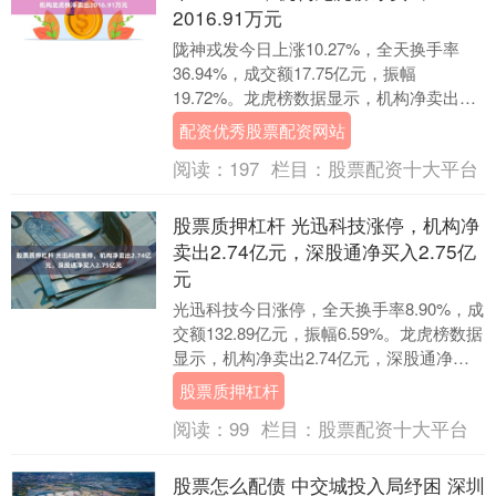
2016.91万元
陇神戎发今日上涨10.27%，全天换手率
36.94%，成交额17.75亿元，振幅
19.72%。龙虎榜数据显示，机构净卖出
2016.91万元，营业部席位合计净买入....
配资优秀股票配资网站
阅读：
197
栏目：
股票配资十大平台
股票质押杠杆 光迅科技涨停，机构净
卖出2.74亿元，深股通净买入2.75亿
元
光迅科技今日涨停，全天换手率8.90%，成
交额132.89亿元，振幅6.59%。龙虎榜数据
显示，机构净卖出2.74亿元，深股通净买
入2.75亿元，营业部席位合计....
股票质押杠杆
阅读：
99
栏目：
股票配资十大平台
股票怎么配债 中交城投入局纾困 深圳