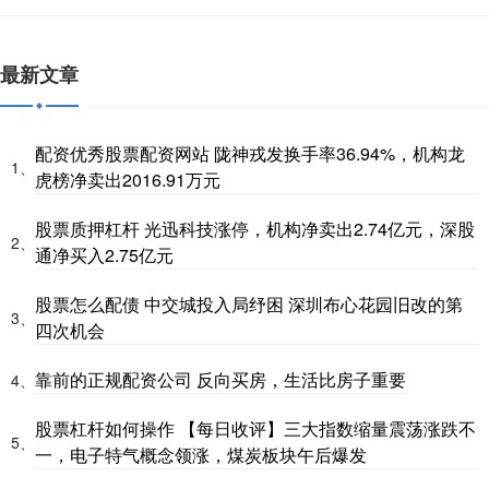
最新文章
配资优秀股票配资网站 陇神戎发换手率36.94%，机构龙
1、
虎榜净卖出2016.91万元
股票质押杠杆 光迅科技涨停，机构净卖出2.74亿元，深股
2、
通净买入2.75亿元
股票怎么配债 中交城投入局纾困 深圳布心花园旧改的第
3、
四次机会
靠前的正规配资公司 反向买房，生活比房子重要
4、
股票杠杆如何操作 【每日收评】三大指数缩量震荡涨跌不
5、
一，电子特气概念领涨，煤炭板块午后爆发