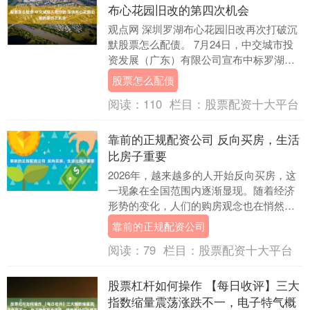
布心花园旧改的第四次机会
观点网 深圳罗湖布心花园旧改再次打破沉
默股票怎么配债。 7月24日，中交城市投
资发展（广东）有限公司宣布中标罗湖区
东湖街道布心花园一、二、四区城市更新
股票怎么配债
单元纾困盘....
阅读：
110
栏目：
股票配资十大平台
靠前的正规配资公司 反向买房，生活
比房子重要
2026年，越来越多的人开始反向买房，这
一现象在全国范围内逐渐显现。随着经济
形势的变化，人们的购房观念也在悄然改
变。过去，人们在购房时更注重房子的地
靠前的正规配资公司
段、面积和档....
阅读：
79
栏目：
股票配资十大平台
股票杠杆如何操作 【每日收评】三大
指数缩量震荡涨跌不一，电子特气概