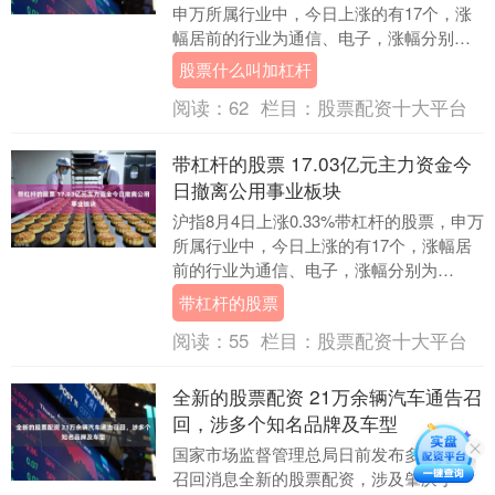
申万所属行业中，今日上涨的有17个，涨
幅居前的行业为通信、电子，涨幅分别为
9.41%、5.73%。跌幅居前的行业为银....
股票什么叫加杠杆
阅读：
62
栏目：
股票配资十大平台
带杠杆的股票 17.03亿元主力资金今
日撤离公用事业板块
沪指8月4日上涨0.33%带杠杆的股票，申万
所属行业中，今日上涨的有17个，涨幅居
前的行业为通信、电子，涨幅分别为
9.41%、5.73%。跌幅居前的行业为银
带杠杆的股票
行、....
阅读：
55
栏目：
股票配资十大平台
全新的股票配资 21万余辆汽车通告召
回，涉多个知名品牌及车型
国家市场监督管理总局日前发布多条汽车
召回消息全新的股票配资，涉及肇庆小