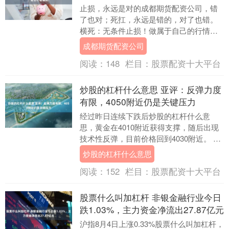
止损，永远是对的成都期货配资公司，错
了也对；死扛，永远是错的，对了也错。
横死：无条件止损！做属于自己的行情，
做能看得懂的行情，做预期内的行情，做
成都期货配资公司
认知内的行情；否....
阅读：
148
栏目：
股票配资十大平台
炒股的杠杆什么意思 亚评：反弹力度
有限，4050附近仍是关键压力
经过昨日连续下跌后炒股的杠杆什么意
思，黄金在4010附近获得支撑，随后出现
技术性反弹，目前价格回到4030附近。 不
过从2小时结构来看，这波上涨更像是下跌
炒股的杠杆什么意思
后的修....
阅读：
152
栏目：
股票配资十大平台
股票什么叫加杠杆 非银金融行业今日
跌1.03%，主力资金净流出27.87亿元
沪指8月4日上涨0.33%股票什么叫加杠杆，