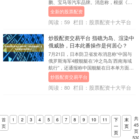
鹏、宝马等汽车品牌。消息称，根据《缺
陷汽车产品召回管理条例》和《缺陷汽车
全新的股票配资
产品召回管理条例实....
阅读：
59
栏目：
股票配资十大平台
炒股配资交易平台 指礁为岛、渲染中
俄威胁，日本此番操作是何居心？
7月21日，日本防卫省发布消息称“中国与
俄罗斯海军4艘舰艇在‘冲之鸟岛’西南海域
航行”，还通报称中国舰艇在日本单方面划
定的“专属经济区”内开展机枪射击训练，并
炒股配资交易平台
称....
阅读：
80
栏目：
股票配资十大平台
共
首
1
2
3
4
5
6
7
8
9
10
11
下
末
45
页
一
页
页
页
53