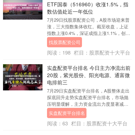
ETF国泰（516960）收涨1.5%，指
数估值处近一年低位
7月29日找股票配资公司，A股市场迎来普
涨，三大指数集体收红。截至收盘，上证
指数上涨0.4%，深证成指上涨1.1%，创业
板指以1.55%的涨幅领涨两市，市场情绪....
找股票配资公司
阅读：
198
栏目：
股票配资十大平台
实盘配资平台排名 今日主力净流出前
20股，紫光股份、阳光电源、通富微
电排前三
7月29日实盘配资平台排名，A股整体走出
探底回升走势实盘配资平台排名，市场抛
压明显缓解，主力资金流出力度显著减
弱。数据显示，当日全市场主力净流出超
实盘配资平台排名
亿元的个股共计....
阅读：
63
栏目：
股票配资十大平台