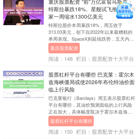
重庆股票配资 “前”万亿富翁马斯克：
特斯拉暴跌18%、星舰试飞推迟，身
家一周缩水1300亿美元
特斯拉股价本周暴跌18%，周五收于
313.03美元，创下自2022年以来最糟糕的
单周表现。SpaceX则延续跌势，五天内下
跌7.2%，周五收于115.07美元重....
重庆股票配资
阅读：
148
栏目：
股票配资十大平台
股票杠杆平台有哪些 巴克莱：霍尔木
兹海峡僵局或使2026年布伦特油价面
临上行风险
巴克莱银行（Barclays）周五表示股票杠杆
平台有哪些，其油价预测面临的上行风险
正在加大，具体幅度取决于霍尔木兹海峡
“僵局”持续的时间。 该行认为，在当前局
股票杠杆平台有哪些
势....
阅读：
150
栏目：
股票配资十大平台