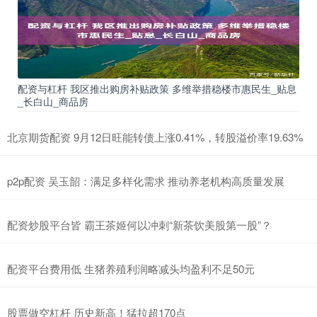
配资与杠杆 我区推出购房补贴政策 多维举措稳楼市惠民生_贴息
_长白山_商品房
北京期货配资 9月12日旺能转债上涨0.41%，转股溢价率19.63%
p2p配资 吴玉韶：满足多样化需求 推动养老机构高质量发展
配资炒股平台皆 霸王茶姬何以冲刺“新茶饮美股第一股”？
配资平台费用低 生猪养殖利润略减头均盈利不足50元
股票做空杠杆 历史新高！猛拉超170点