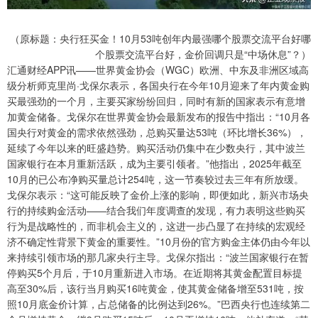
（原标题：央行狂买金！10月53吨创年内最强哪个股票交流平台好哪
个股票交流平台好，金价回调只是“中场休息”？）
汇通财经APP讯——世界黄金协会（WGC）欧洲、中东及非洲区域高
级分析师克里尚·戈保尔表示，各国央行在今年10月迎来了年内黄金购
买最强劲的一个月，主要买家纷纷回归，同时有新的国家表示有意增
加黄金储备。戈保尔在世界黄金协会最新发布的报告中指出：“10月各
国央行对黄金的需求依然强劲，总购买量达53吨（环比增长36%），
延续了今年以来的旺盛趋势。购买活动仍集中在少数央行，其中波兰
国家银行在本月重新活跃，成为主要引领者。”他指出，2025年截至
10月的已公布净购买量总计254吨，这一节奏较过去三年有所放缓。
戈保尔表示：“这可能反映了金价上涨的影响，即便如此，新兴市场央
行的持续购金活动——结合我们年度调查的发现，有力表明这些购买
行为是战略性的，而非机会主义的，这进一步凸显了在持续的宏观经
济不确定性背景下黄金的重要性。”10月份的官方购金主体仍由今年以
来持续引领市场的那几家央行主导。戈保尔指出：“波兰国家银行在暂
停购买5个月后，于10月重新进入市场。在近期将其黄金配置目标提
高至30%后，该行当月购买16吨黄金，使其黄金储备增至531吨，按
照10月底金价计算，占总储备的比例达到26%。”巴西央行也连续第二