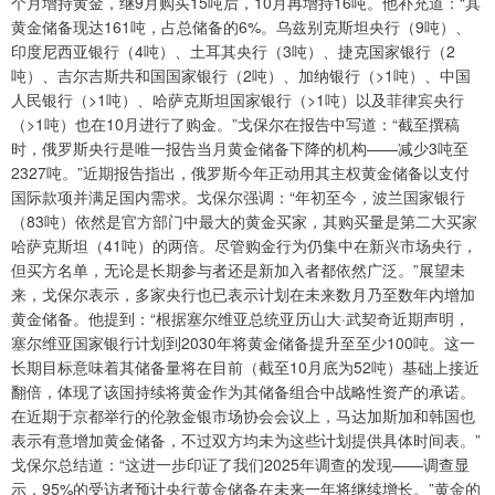
个月增持黄金，继9月购买15吨后，10月再增持16吨。他补充道：“其
黄金储备现达161吨，占总储备的6%。乌兹别克斯坦央行（9吨）、
印度尼西亚银行（4吨）、土耳其央行（3吨）、捷克国家银行（2
吨）、吉尔吉斯共和国国家银行（2吨）、加纳银行（>1吨）、中国
人民银行（>1吨）、哈萨克斯坦国家银行（>1吨）以及菲律宾央行
（>1吨）也在10月进行了购金。”戈保尔在报告中写道：“截至撰稿
时，俄罗斯央行是唯一报告当月黄金储备下降的机构——减少3吨至
2327吨。”近期报告指出，俄罗斯今年正动用其主权黄金储备以支付
国际款项并满足国内需求。戈保尔强调：“年初至今，波兰国家银行
（83吨）依然是官方部门中最大的黄金买家，其购买量是第二大买家
哈萨克斯坦（41吨）的两倍。尽管购金行为仍集中在新兴市场央行，
但买方名单，无论是长期参与者还是新加入者都依然广泛。”展望未
来，戈保尔表示，多家央行也已表示计划在未来数月乃至数年内增加
黄金储备。他提到：“根据塞尔维亚总统亚历山大·武契奇近期声明，
塞尔维亚国家银行计划到2030年将黄金储备提升至至少100吨。这一
长期目标意味着其储备量将在目前（截至10月底为52吨）基础上接近
翻倍，体现了该国持续将黄金作为其储备组合中战略性资产的承诺。
在近期于京都举行的伦敦金银市场协会会议上，马达加斯加和韩国也
表示有意增加黄金储备，不过双方均未为这些计划提供具体时间表。”
戈保尔总结道：“这进一步印证了我们2025年调查的发现——调查显
示，95%的受访者预计央行黄金储备在未来一年将继续增长。”黄金的