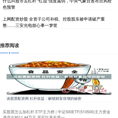
什么叫股市去杠杆 “红霞”强度减弱，中央气象台发布台风橙
色预警
上网配资炒股 全资子公司补税、控股股东被申请破产重
整……三安光电烦心事一箩筐
推荐阅读
谈股票配资网 杠杆收益：解锁财富倍增的秘密
买股票怎么加杠杆 ETF主力榜 | 中证500ETF(510500)主力资金
净流出8011.44万元 居可比基金第一