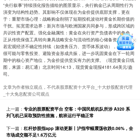
“央行叙事”持续强化报告描绘的图景显示，央行购金已从周期性行为
演变为结构性趋势。其影响不仅体现在为金价提供底部支撑，更在
于：重塑市场心理：战略购金削弱了短期投机波动对黄金长期价值的
干扰。拓宽需求边界：新兴市场与欧洲国家共同参与，形成跨区域的
共识性资产配置。强化金融属性：黄金在央行资产负债表中的角色，
正从传统保值工具转向兼具战略安全与流动性的核心储备资产。未来
若宏观经济不确定性持续（如债务压力、货币体系波动），央行需求
很可能与零售投资、避险资金形成共振，进一步巩固黄金在下一轮周
期中的核心资产地位，为金价提供坚实有力的支撑。（现货黄金日线
图，来源：易汇通）北京时间14:13，现货黄金现报4181.64美元/盎
司。
文章为作者独立观点，不代表股票配资十大平台_十大炒股配资代理
_十大免息配资公司观点
上一篇：
专业的股票配资平台 空客：中国民航机队所涉 A320 系
列飞机已采取预防性措施，航班运行平稳正常
下一篇：
杠杆炒股指app 滚动更新丨沪指窄幅震荡收跌0.06%，全
市场成交额不足1.6万亿元